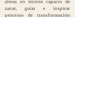
almas en misión capaces de
sanar, guiar e inspirar
procesos de transformación
profunda en individuos,
comunidades y espacios de
conciencia alrededor del
mundo.
Con una visión que trasciende
fronteras culturales y
espirituales,
Ezequiel
impulsa
una frecuencia de expansión
que no solo transforma vidas
individuales, sino que inspira
el surgimiento de una
humanidad más consciente,