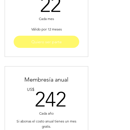
22US$
22
Cada mes
Válido por 12 meses
Quiero ser parte
Membresía anual
242US
US$
242
Cada año
Si abonas el costo anual tienes un mes
gratis.